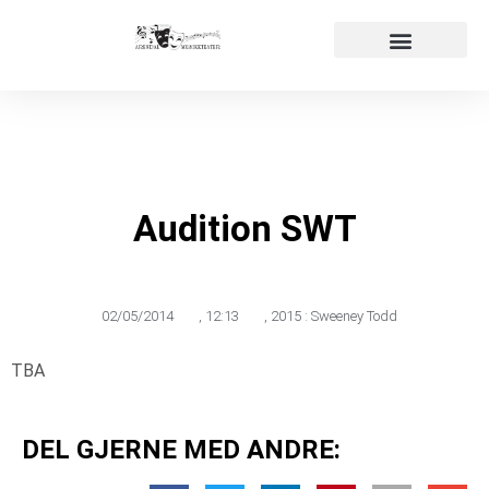
Påmelding audition
Våre produksjoner
Audition SWT
02/05/2014
,
12:13
,
2015 : Sweeney Todd
TBA
DEL GJERNE MED ANDRE: