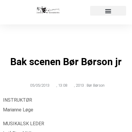
Påmelding audition
Våre produksjoner
Bak scenen Bør Børson jr
05/05/2013
,
13:08
,
2013 : Bør Børson
INSTRUKTØR
Marianne Løge
MUSIKALSK LEDER