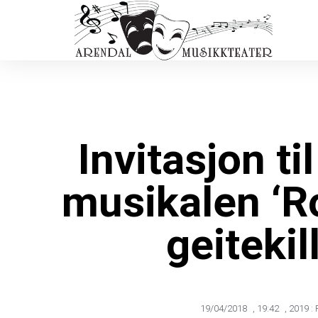
Invitasjon ti
musikalen ‘R
geitekil
19/04/2018
,
19:42
,
2019 : 