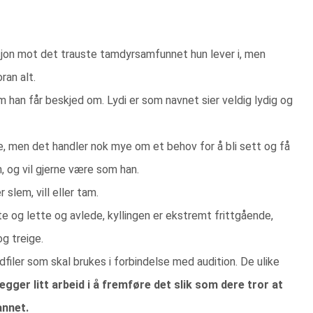
sisjon mot det trauste tamdyrsamfunnet hun lever i, men
ran alt.
om han får beskjed om. Lydi er som navnet sier veldig lydig og
me, men det handler nok mye om et behov for å bli sett og få
 og vil gjerne være som han.
 slem, vill eller tam.
te og lette og avlede, kyllingen er ekstremt frittgående,
g treige.
ydfiler som skal brukes i forbindelse med audition. De ulike
legger litt arbeid i å fremføre det slik som dere tror at
annet.