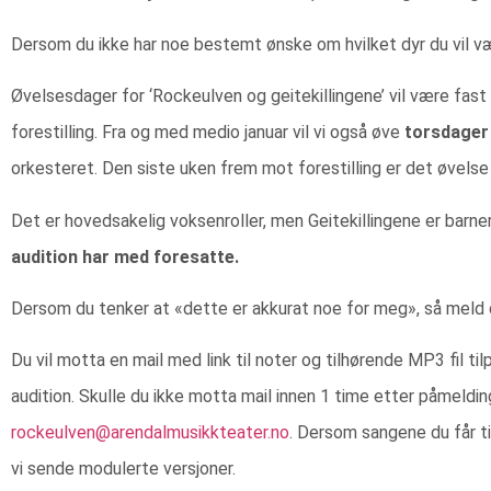
Dersom du ikke har noe bestemt ønske om hvilket dyr du vil væ
Øvelsesdager for ‘Rockeulven og geitekillingene’ vil være fast
forestilling. Fra og med medio januar vil vi også øve
torsdager
orkesteret. Den siste uken frem mot forestilling er det øvels
Det er hovedsakelig voksenroller, men Geitekillingene er barnero
audition har med foresatte.
Dersom du tenker at «dette er akkurat noe for meg», så meld 
Du vil motta en mail med link til noter og tilhørende MP3 fil ti
audition. Skulle du ikke motta mail innen 1 time etter påmeldin
rockeulven@arendalmusikkteater.no
. Dersom sangene du får ti
vi sende modulerte versjoner.