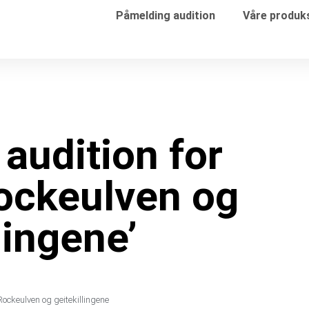
Påmelding audition
Våre produk
l audition for
ockeulven og
lingene’
Rockeulven og geitekillingene