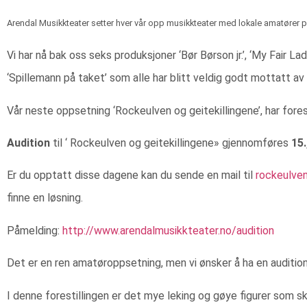
Arendal Musikkteater setter hver vår opp musikkteater med lokale amatører p
Vi har nå bak oss seks produksjoner ‘Bør Børson jr.’, ‘My Fair L
‘Spillemann på taket’ som alle har blitt veldig godt mottatt av
Vår neste oppsetning ‘Rockeulven og geitekillingene’, har forestil
Audition
til ‘ Rockeulven og geitekillingene» gjennomføres
15.
Er du opptatt disse dagene kan du sende en mail til
rockeulve
finne en løsning.
Påmelding:
http://www.arendalmusikkteater.no/audition
Det er en ren amatøroppsetning, men vi ønsker å ha en audition f
I denne forestillingen er det mye leking og gøye figurer som s