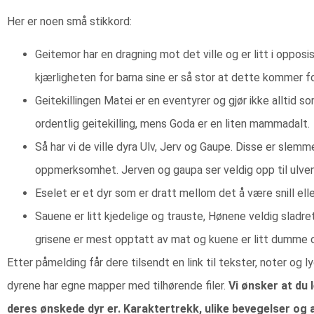
Her er noen små stikkord:
Geitemor har en dragning mot det ville og er litt i oppo
kjærligheten for barna sine er så stor at dette kommer fo
Geitekillingen Matei er en eventyrer og gjør ikke alltid s
ordentlig geitekilling, mens Goda er en liten mammadalt.
Så har vi de ville dyra Ulv, Jerv og Gaupe. Disse er slem
oppmerksomhet. Jerven og gaupa ser veldig opp til ulven,
Eselet er et dyr som er dratt mellom det å være snill eller
Sauene er litt kjedelige og trauste, Hønene veldig sladre
grisene er mest opptatt av mat og kuene er litt dumme o
Etter påmelding får dere tilsendt en link til tekster, noter og l
dyrene har egne mapper med tilhørende filer.
Vi ønsker at du 
deres ønskede dyr er. Karaktertrekk, ulike bevegelser og 