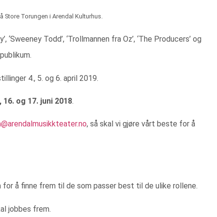
å Store Torungen i Arendal Kulturhus.
ady’, ‘Sweeney Todd’, ‘Trollmannen fra Oz’, ‘The Producers’ og
 publikum.
linger 4., 5. og 6. april 2019.
, 16. og 17. juni 2018
.
n@arendalmusikkteater.no
, så skal vi gjøre vårt beste for å
or å finne frem til de som passer best til de ulike rollene.
kal jobbes frem.