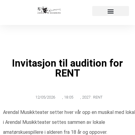
Påmelding audition
Våre produksjoner
Invitasjon til audition for
RENT
12/05/2026
,
18:05
,
2027 : RENT
Arendal Musikkteater setter hver vår opp en musikal med loka
i Arendal Musikkteater settes sammen av lokale
amatørskuespillere i alderen fra 18 år og oppover.