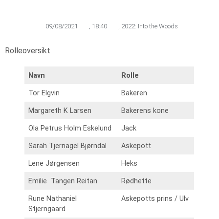
09/08/2021
,
18:40
,
2022: Into the Woods
Rolleoversikt
Navn
Rolle
Tor Elgvin
Bakeren
Margareth K Larsen
Bakerens kone
Ola Petrus Holm Eskelund
Jack
Sarah Tjernagel Bjørndal
Askepott
Lene Jørgensen
Heks
Emilie Tangen Reitan
Rødhette
Rune Nathaniel
Askepotts prins / Ulv
Stjerngaard