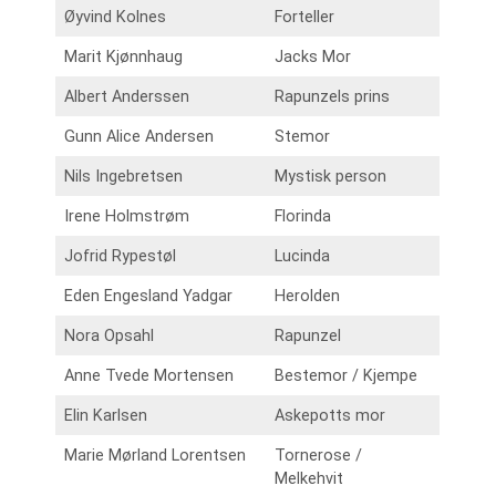
Øyvind Kolnes
Forteller
Marit Kjønnhaug
Jacks Mor
Albert Anderssen
Rapunzels prins
Gunn Alice Andersen
Stemor
Nils Ingebretsen
Mystisk person
Irene Holmstrøm
Florinda
Jofrid Rypestøl
Lucinda
Eden Engesland Yadgar
Herolden
Nora Opsahl
Rapunzel
Anne Tvede Mortensen
Bestemor / Kjempe
Elin Karlsen
Askepotts mor
Marie Mørland Lorentsen
Tornerose /
Melkehvit