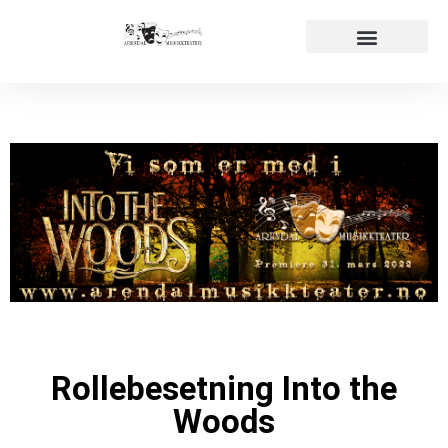
Påmelding audition
Våre produksjoner
Rollebesetning Into the
Woods