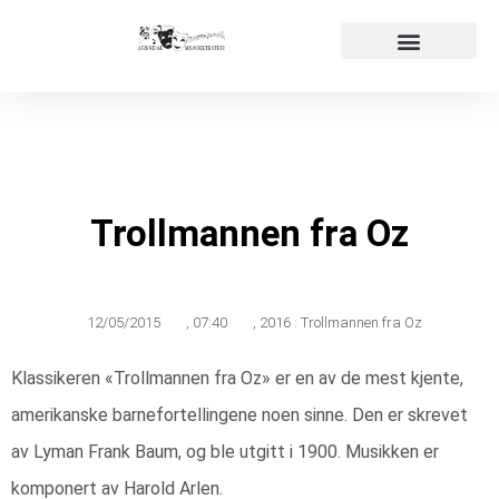
Påmelding audition
Våre produksjoner
Trollmannen fra Oz
12/05/2015
,
07:40
,
2016 : Trollmannen fra Oz
Klassikeren «Trollmannen fra Oz» er en av de mest kjente,
amerikanske barnefortellingene noen sinne. Den er skrevet
av Lyman Frank Baum, og ble utgitt i 1900. Musikken er
komponert av Harold Arlen.