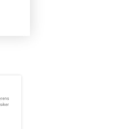
erens
siker