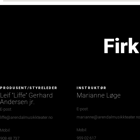
Firk
PRODUSENT/STYRELEDER
INSTRUKTØR
Leif "Liffe" Gerhard
Marianne Løge
Andersen jr.
E-post:
E-post:
marianne@arendalmusikkteater.no
liffe@arendalmusikkteater.no
Mobil:
Mobil:
959 02 617
908 48 737