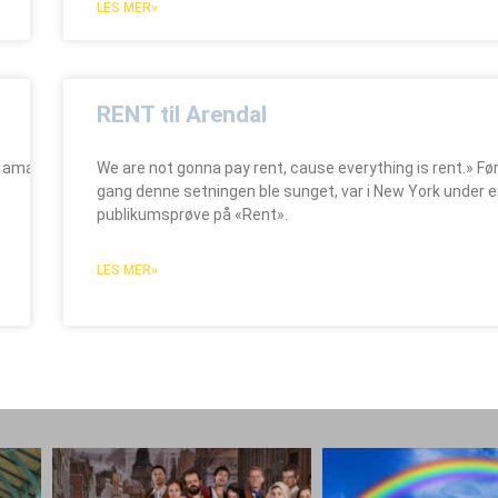
LES MER»
RENT til Arendal
e amatører på Store Torungen i Arendal Kulturhus. Ensemblet
We are not gonna pay rent, cause everything is rent.» Fø
gang denne setningen ble sunget, var i New York under 
publikumsprøve på «Rent».
LES MER»