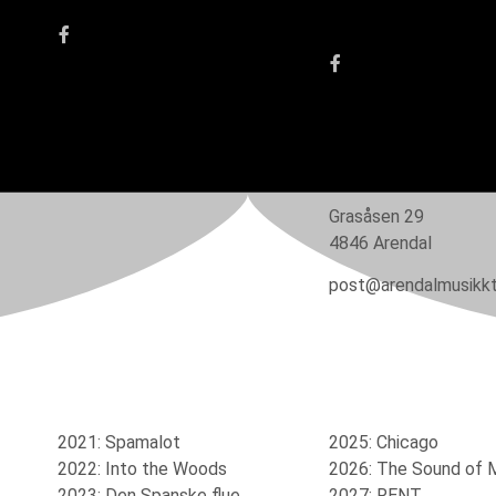
Grasåsen 29
4846 Arendal
post@arendalmusikkt
2021: Spamalot
2025: Chicago
2022: Into the Woods
2026: The Sound of 
2023: Den Spanske flue
2027: RENT