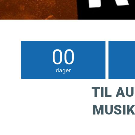
00
dager
TIL A
MUSIK