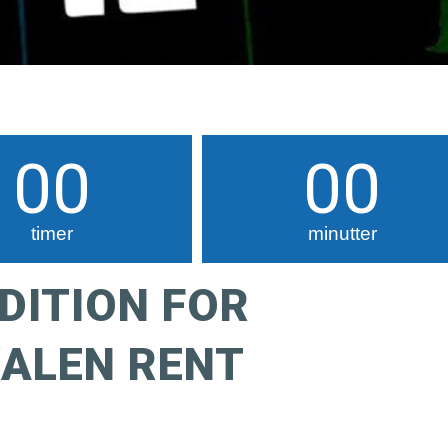
00
00
timer
minutter
UDITION FOR
ALEN RENT