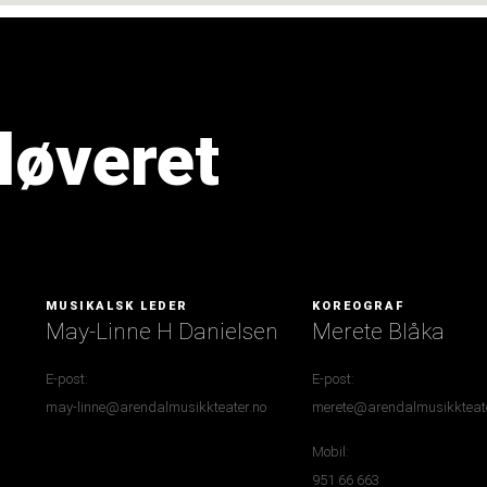
løveret
MUSIKALSK LEDER
KOREOGRAF
May-Linne H Danielsen
Merete Blåka
E-post:
E-post:
may-linne@arendalmusikkteater.no
merete@arendalmusikkteate
Mobil:
951 66 663