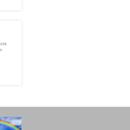
rste
en